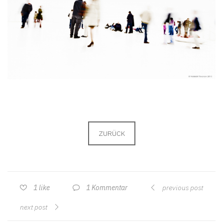
ZURÜCK
1 Kommentar
1
like
previous post
next post