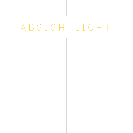
ABSICHTLICHT
ESCHEID.WISSEN.
u möchtest auf dem Laufenden bleiben? Das geht!
h schick dir eine Mail, sobald es etwas Neues gibt. Bitte schreib deine E
s Feld unten:
il-