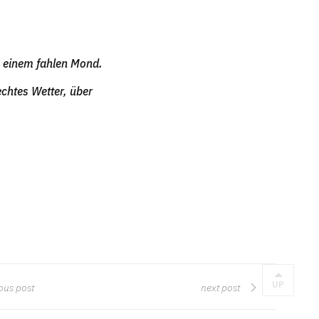
n einem fahlen Mond.
echtes Wetter, über
UP
ous post
next post