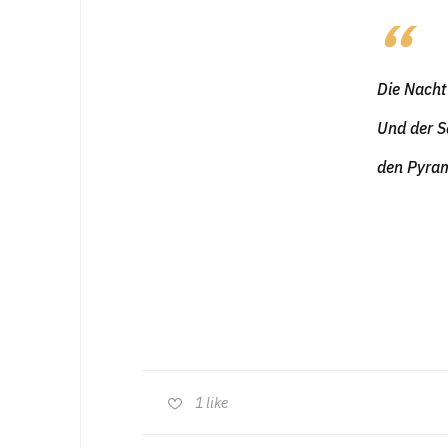
Die Nacht
Und der Sa
den Pyram
1
like